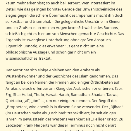
kaum mehr erkennbar, so auch bei Herbert. Wen interessiert im
Detail, wie das gelingen konnte? Gerade das Unwahrscheinliche des
Sieges gegen die schiere Übermacht des Imperiums macht ihn doch
so kostbar und triumphal. – Die gelegentliche Unschärfe im Kleinen
und im Großen ist in meinen Augen keine Schwäche des Romans,
schließlich geht es hier um von Menschen gemachte Geschichte. Das
Ergebnis ist zwanglose Unterhaltung ohne großen Anspruch.
Eigentlich unnötig, dies erwähnen: Es geht nicht um eine
philosophische Aussage und schon gar nicht um ein
wissenschaftliches Traktat.
Der Autor hat sich einige Anleihen von den Arabern als
Wüstenbewohner und der Geschichte des Islam genommen. Das
fängt an bei den Namen der Fremen und einiger Örtlichkeiten auf
Arrakis, die sich offenbar am Klang des Arabischen orientieren: Tabr,
Erg, Shai-Hulud, Thufir, Hawat, Harah, Ramadhan, Shaitan, Taqwa,
Quirtaiba, „al“, „ibn“, …, um nur einige zu nennen. Der Begriff des
„Propheten“, wird ebenfalls in diesem Sinne verwendet. Der „Djihad“
(im Deutschen meist als „Dschihad“ transkribiert) ist seit einigen
Jahren im Bewusstsein des Westens verankert als „Heiliger Krieg“. Zu
Lebzeiten Frank Herberts war dieser Terminus noch nicht derart