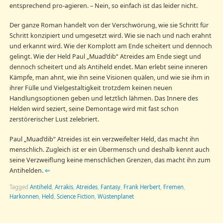
entsprechend pro-agieren. – Nein, so einfach ist das leider nicht.
Der ganze Roman handelt von der Verschwörung, wie sie Schritt für
Schritt konzipiert und umgesetzt wird. Wie sie nach und nach erahnt
und erkannt wird. Wie der Komplott am Ende scheitert und dennoch
gelingt. Wie der Held Paul „Muad’dib“ Atreides am Ende siegt und
dennoch scheitert und als Antiheld endet. Man erlebt seine inneren
Kämpfe, man ahnt, wie ihn seine Visionen quälen, und wie sie ihm in
ihrer Fülle und Vielgestaltigkeit trotzdem keinen neuen
Handlungsoptionen geben und letztlich lähmen. Das Innere des
Helden wird seziert, seine Demontage wird mit fast schon
zerstörerischer Lust zelebriert.
Paul „Muad’dib“ Atreides ist ein verzweifelter Held, das macht ihn
menschlich. Zugleich ist er ein Übermensch und deshalb kennt auch
seine Verzweiflung keine menschlichen Grenzen, das macht ihn zum
Antihelden.
⇐
Tagged
Antiheld
,
Arrakis
,
Atreides
,
Fantasy
,
Frank Herbert
,
Fremen
,
Harkonnen
,
Held
,
Science Fiction
,
Wüstenplanet