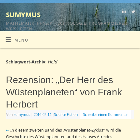
sumymus
MATHEMATIK, PHYSIK, TECHNOLOGIE, PROGRAMMIEREN,
WEISHEITEN
MENÜ
Held
Schlagwort-Archiv:
Rezension: „Der Herr des
Wüstenplaneten“ von Frank
Herbert
Von
sumymus
|
2016-02-14
|
Science Fiction
Schreibe einen Kommentar
⇐
In diesem zweiten Band des „Wüstenplanet-Zyklus‘“ wird die
Geschichte des Wüstenplaneten und des Hauses Atreides