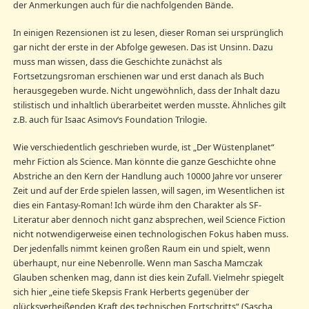
der Anmerkungen auch für die nachfolgenden Bände.
In einigen Rezensionen ist zu lesen, dieser Roman sei ursprünglich
gar nicht der erste in der Abfolge gewesen. Das ist Unsinn. Dazu
muss man wissen, dass die Geschichte zunächst als
Fortsetzungsroman erschienen war und erst danach als Buch
herausgegeben wurde. Nicht ungewöhnlich, dass der Inhalt dazu
stilistisch und inhaltlich überarbeitet werden musste. Ähnliches gilt
z.B. auch für Isaac Asimov‘s Foundation Trilogie.
Wie verschiedentlich geschrieben wurde, ist „Der Wüstenplanet“
mehr Fiction als Science. Man könnte die ganze Geschichte ohne
Abstriche an den Kern der Handlung auch 10000 Jahre vor unserer
Zeit und auf der Erde spielen lassen, will sagen, im Wesentlichen ist
dies ein Fantasy-Roman! Ich würde ihm den Charakter als SF-
Literatur aber dennoch nicht ganz absprechen, weil Science Fiction
nicht notwendigerweise einen technologischen Fokus haben muss.
Der jedenfalls nimmt keinen großen Raum ein und spielt, wenn
überhaupt, nur eine Nebenrolle. Wenn man Sascha Mamczak
Glauben schenken mag, dann ist dies kein Zufall. Vielmehr spiegelt
sich hier „eine tiefe Skepsis Frank Herberts gegenüber der
glücksverheißenden Kraft des technischen Fortschritts“ (Sascha