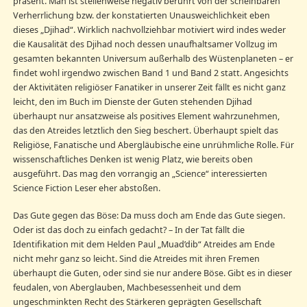
präsent. Man ist stellenweise negativ berührt von der scheinbaren
Verherrlichung bzw. der konstatierten Unausweichlichkeit eben
dieses „Djihad“. Wirklich nachvollziehbar motiviert wird indes weder
die Kausalität des Djihad noch dessen unaufhaltsamer Vollzug im
gesamten bekannten Universum außerhalb des Wüstenplaneten – er
findet wohl irgendwo zwischen Band 1 und Band 2 statt. Angesichts
der Aktivitäten religiöser Fanatiker in unserer Zeit fällt es nicht ganz
leicht, den im Buch im Dienste der Guten stehenden Djihad
überhaupt nur ansatzweise als positives Element wahrzunehmen,
das den Atreides letztlich den Sieg beschert. Überhaupt spielt das
Religiöse, Fanatische und Abergläubische eine unrühmliche Rolle. Für
wissenschaftliches Denken ist wenig Platz, wie bereits oben
ausgeführt. Das mag den vorrangig an „Science“ interessierten
Science Fiction Leser eher abstoßen.
Das Gute gegen das Böse: Da muss doch am Ende das Gute siegen.
Oder ist das doch zu einfach gedacht? – In der Tat fällt die
Identifikation mit dem Helden Paul „Muad’dib“ Atreides am Ende
nicht mehr ganz so leicht. Sind die Atreides mit ihren Fremen
überhaupt die Guten, oder sind sie nur andere Böse. Gibt es in dieser
feudalen, von Aberglauben, Machbesessenheit und dem
ungeschminkten Recht des Stärkeren geprägten Gesellschaft