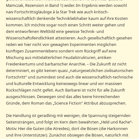
Mamczak, Rezension in Band 1) wider. Im Ergebnis werden sowohl
naiv Fortschrittsgläubige à la Star Trek wie auch kritisch-
wissenschaftlich denkende Technikliebhaber kaum auf ihre Kosten
kommen. Ich möchte sogar noch einen Schritt weiter gehen und
dem entworfenen Weltbild eine gewisse Technik- und
Wissenschaftsfeindlichkeit attestieren. Auch gesellschaftlich gesehen
reden wir hier nicht von gewagten Experimenten möglichen
künftigen Zusammenlebens sondern vom Rückgriff auf eine
Mischung aus mittelalterlichen Feudalstrukturen, antiken
Freidenkertums und barbarischer Anarchie. – Die Zukunft ist nicht
determiniert, es gibt keinen quasi „naturgesetzlichen zivilisatorischen
Fortschritt“ und zumindest sind auch die wissenschaftlich-technische
und kulturelle Entwicklung keineswegs linear und vor massiven
Rückschlägen nicht gefeit. Auch Barbarei ist nicht für alle Zukunft
ausgeschlossen. Deswegen sind das alles keine hinreichenden
Gründe, dem Roman das „Science Fiction“ Attribut abzusprechen.
Die Handlung ist geradlinig mit wenigen, die Spannung steigernden
Seitensträngen, und folgt im Kern dem bewährten „Held und Rache“-
Motiv: Hier die Guten (die Atreides), dort die Bösen (die Harkonnen
und ihre Unterstützer). Zunächst obsiegen die Bösen, natürlich mit