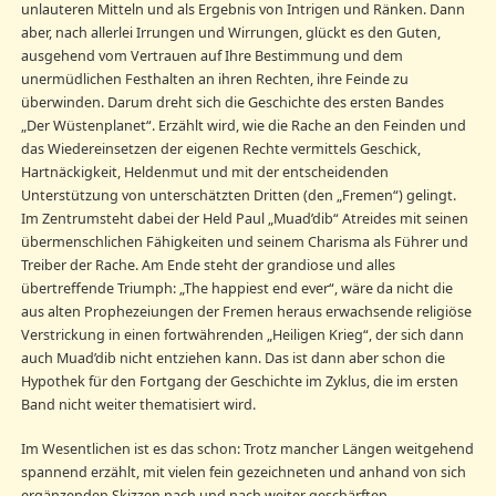
unlauteren Mitteln und als Ergebnis von Intrigen und Ränken. Dann
aber, nach allerlei Irrungen und Wirrungen, glückt es den Guten,
ausgehend vom Vertrauen auf Ihre Bestimmung und dem
unermüdlichen Festhalten an ihren Rechten, ihre Feinde zu
überwinden. Darum dreht sich die Geschichte des ersten Bandes
„Der Wüstenplanet“. Erzählt wird, wie die Rache an den Feinden und
das Wiedereinsetzen der eigenen Rechte vermittels Geschick,
Hartnäckigkeit, Heldenmut und mit der entscheidenden
Unterstützung von unterschätzten Dritten (den „Fremen“) gelingt.
Im Zentrumsteht dabei der Held Paul „Muad’dib“ Atreides mit seinen
übermenschlichen Fähigkeiten und seinem Charisma als Führer und
Treiber der Rache. Am Ende steht der grandiose und alles
übertreffende Triumph: „The happiest end ever“, wäre da nicht die
aus alten Prophezeiungen der Fremen heraus erwachsende religiöse
Verstrickung in einen fortwährenden „Heiligen Krieg“, der sich dann
auch Muad’dib nicht entziehen kann. Das ist dann aber schon die
Hypothek für den Fortgang der Geschichte im Zyklus, die im ersten
Band nicht weiter thematisiert wird.
Im Wesentlichen ist es das schon: Trotz mancher Längen weitgehend
spannend erzählt, mit vielen fein gezeichneten und anhand von sich
ergänzenden Skizzen nach und nach weiter geschärften