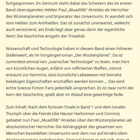
fortgesponnen. Im Zentrum steht dabei das Scheitern des im ersten
Band überragenden Helden Paul „Muad’dib“ Atreides als Herrscher
des Wüstenplaneten und Imperator des Universums. Er wandelt sich
vom Helden zum Antihelden. Das ist zunächst unerwartet, vielleicht
auch verstörend, am Ende liegt aber genau darin der eigentliche
Wert: Die Geschichte entgeht der Trivialität.
Wissenschaft und Technologie haben in diesem Band einen höheren
Stellenwert, als im Vorgängerroman „Der Wüstenplanet“. Da ist
zumindest einmal von „ixianischer Technologie“ zu lesen, man hört
von künstlichen Augen, erfährt von raffinierten Waffen, nimmt
erstaunt zur Kenntnis, dass künstliche Lebewesen mit beinahe
beliebigen Eigenschaften erschaffen werden können … Das wird
echte Science Fiction Fans jedenfalls ansprechen. Es ist zwar nicht der
Kern der Geschichte, spielt aber im Ablauf eine gewichtige Rolle.
Zum Inhalt: Nach dem furiosen Finale in Band 1 und dem totalen
Triumph über die Feinde (die Häuser Harkonnen und Corrino)
gebietet nun Paul „Muad’dib“ Atreides über den Wüstenplaneten als
absolutistischer Herrscher. Die Abhängigkeit des gesamten von
Menschen besiedelten Universums vom dem nur auf Arrakis (dem
Wüstenplaneten) gedeihenden „Gewürz“ bringt es mit sich, dass er