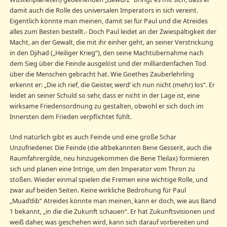
damit auch die Rolle des universalen Imperators in sich vereint.
Eigentlich könnte man meinen, damit sei für Paul und die Atreides
alles zum Besten bestellt.- Doch Paul leidet an der Zwiespältigkeit der
Macht, an der Gewalt, die mit ihr einher geht, an seiner Verstrickung
in den Djihad („Heiliger Krieg“), den seine Machtübernahme nach
dem Sieg über die Feinde ausgelöst und der milliardenfachen Tod
über die Menschen gebracht hat. Wie Goethes Zauberlehrling
erkennt er: „Die ich rief, die Geister, werd’ ich nun nicht (mehr) los“. Er
leidet an seiner Schuld so sehr, dass er nicht in der Lage ist, eine
wirksame Friedensordnung zu gestalten, obwohl er sich doch im
Innersten dem Frieden verpflichtet fühlt.
Und natürlich gibt es auch Feinde und eine große Schar
Unzufriedener. Die Feinde (die altbekannten Bene Gesserit, auch die
Raumfahrergilde, neu hinzugekommen die Bene Tleilax) formieren
sich und planen eine Intrige, um den Imperator vom Thron zu
stoßen. Wieder einmal spielen die Fremen eine wichtige Rolle, und
zwar auf beiden Seiten. Keine wirkliche Bedrohung für Paul
„Muad’dib“ Atreides könnte man meinen, kann er doch, wie aus Band
1 bekannt, „in die die Zukunft schauen“. Er hat Zukunftsvisionen und
weiß daher, was geschehen wird, kann sich darauf vorbereiten und