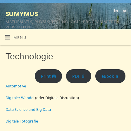
sumymus
MATHEMATIK, PHYSIK, TECHNOLOGIE, PROGRAMMIEREN,
WEISHEITEN
MENÜ
Technologie
Print 🖨
PDF 📄
eBook 📱
Automotive
Digitaler Wandel
(oder Digitale Disruption)
Data Science und Big Data
Digitale Fotografie