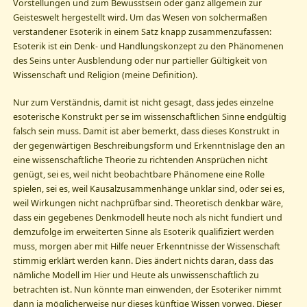
Vorstellungen und zum Bewusstsein oder ganz allgemein zur
Geisteswelt hergestellt wird. Um das Wesen von solchermaßen
verstandener Esoterik in einem Satz knapp zusammenzufassen:
Esoterik ist ein Denk- und Handlungskonzept zu den Phänomenen
des Seins unter Ausblendung oder nur partieller Gültigkeit von
Wissenschaft und Religion (meine Definition).
Nur zum Verständnis, damit ist nicht gesagt, dass jedes einzelne
esoterische Konstrukt per se im wissenschaftlichen Sinne endgültig
falsch sein muss. Damit ist aber bemerkt, dass dieses Konstrukt in
der gegenwärtigen Beschreibungsform und Erkenntnislage den an
eine wissenschaftliche Theorie zu richtenden Ansprüchen nicht
genügt, sei es, weil nicht beobachtbare Phänomene eine Rolle
spielen, sei es, weil Kausalzusammenhänge unklar sind, oder sei es,
weil Wirkungen nicht nachprüfbar sind. Theoretisch denkbar wäre,
dass ein gegebenes Denkmodell heute noch als nicht fundiert und
demzufolge im erweiterten Sinne als Esoterik qualifiziert werden
muss, morgen aber mit Hilfe neuer Erkenntnisse der Wissenschaft
stimmig erklärt werden kann. Dies ändert nichts daran, dass das
nämliche Modell im Hier und Heute als unwissenschaftlich zu
betrachten ist. Nun könnte man einwenden, der Esoteriker nimmt
dann ja möglicherweise nur dieses künftige Wissen vorweg. Dieser