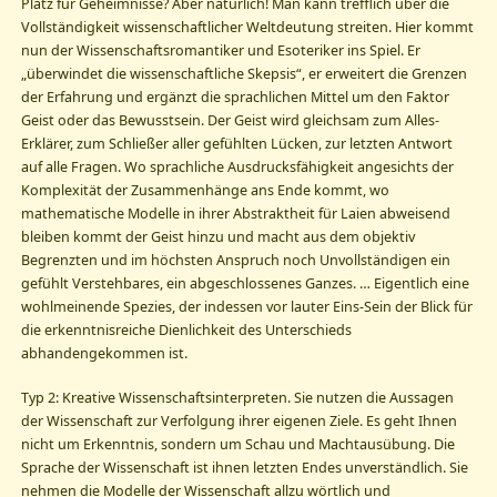
Platz für Geheimnisse? Aber natürlich! Man kann trefflich über die
Vollständigkeit wissenschaftlicher Weltdeutung streiten. Hier kommt
nun der Wissenschaftsromantiker und Esoteriker ins Spiel. Er
„überwindet die wissenschaftliche Skepsis“, er erweitert die Grenzen
der Erfahrung und ergänzt die sprachlichen Mittel um den Faktor
Geist oder das Bewusstsein. Der Geist wird gleichsam zum Alles-
Erklärer, zum Schließer aller gefühlten Lücken, zur letzten Antwort
auf alle Fragen. Wo sprachliche Ausdrucksfähigkeit angesichts der
Komplexität der Zusammenhänge ans Ende kommt, wo
mathematische Modelle in ihrer Abstraktheit für Laien abweisend
bleiben kommt der Geist hinzu und macht aus dem objektiv
Begrenzten und im höchsten Anspruch noch Unvollständigen ein
gefühlt Verstehbares, ein abgeschlossenes Ganzes. … Eigentlich eine
wohlmeinende Spezies, der indessen vor lauter Eins-Sein der Blick für
die erkenntnisreiche Dienlichkeit des Unterschieds
abhandengekommen ist.
Typ 2: Kreative Wissenschaftsinterpreten. Sie nutzen die Aussagen
der Wissenschaft zur Verfolgung ihrer eigenen Ziele. Es geht Ihnen
nicht um Erkenntnis, sondern um Schau und Machtausübung. Die
Sprache der Wissenschaft ist ihnen letzten Endes unverständlich. Sie
nehmen die Modelle der Wissenschaft allzu wörtlich und