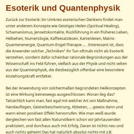
Esoterik und Quantenphysik
Zurück zur Esoterik: Im Umkreis esoterischen Denkens findet man
unter anderem Konzepte wie Geistiges Heilen (Spiritual Healing),
Schamanismus, Jenseitskontakte, Rückführung in ein früheres Leben,
Hellsehen, Numerologie, Kaffeesatzlesen, Kartenlesen, Matrix-
Quantenenergie, Quantum-Engel-Therapie … . Interessant ist, dass
die Anwender solcher „Techniken“ ihr Tun oftmals nicht als Esoterik
verstehen, sondern dafür scheinbar rationale Begründungen aus der
Wissenschaft ins Feld führen, vielfach aus der Physik und nicht selten
aus der Quantenphysik, die diesbezüglich offenbar eine besondere
Anziehungskraft entfaltet.
Bei der Anwendung von solchermaßen begründeten Heilkonzepten
ist eine Wirkung keineswegs ausgeschlossen. Woran lieg das?
Tatsächlich kann man, fast egal mit welcher Art von Maßnahme,
Handauflegen, Geisterbeschwörung, Abbeten, … gewiss dann und
wann einen positiven Effekt hervorrufen. Wie man weiß wurde
dergleichen von fast allen Naturvölkern schon vor Jahrtausenden
praktiziert, und durchaus auch mit Erfolg. Daran ist nichts neu und
auch nichts geheim! Das hat natürlich absolut nichts mit z.B.