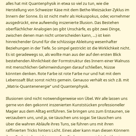
alles hat mit Quantenphysik in etwa so viel zu tun, wie die
Herstellung von Schweizer Käse mit dem Bethe-Weizsäcker-Zyklus im
Innern der Sonne. Es ist nicht mehr als Hokuspokus, oder, vornehmer
ausgedrückt, eine aufwendig inszenierte Illusion. Das Bestehen
oberflächlicher Analogien (es gibt Unschärfe, es gibt zwei Dinge,
zwischen denen man nicht unterscheiden kann, …) ist kein
hinreichender Grund für die schlüssige Ableitung wesenhafter
Beziehungen in der Tiefe. So simpel gestrickt ist die Wirklichkeit nicht.
Es ist geradewegs so, als wollte man aus der auf den ersten Blick
bestehenden Ähnlichkeit der Formstruktur des Innern einer Walnuss
mit menschlichen Gehirnwindungen darauf schließen, Nüsse
könnten denken. Rote Farbe ist rote Farbe nur und hat mit dem
Lebenssaft Blut sonst nichts gemein. Genauso verhält es sich z.B. mit
„Matrix-Quantenenergie“ und Quantenphysik.
Illusionen sind nicht notwendigerweise von Übel. Wir alle lassen uns
gerne von den gekonnt inszenierten Kunststücken professioneller
Magier aus dem Alltag entführen. Sie bringen uns zum Erstaunen, sie
verzaubern uns, und ja, sie täuschen uns sogar. Sie täuschen uns
über die wahren Abläufe ihres Tuns, sie führen uns mit ihren
raffinierten Tricks hinters Licht. Eines aber kann man diesen Könnern