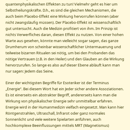
quantenphysikalischen Effekten zu tun! Vielmehr geht es hier um
Selbstheilungskräfte. D.h., es sind die gleichen Mechanismen, die
auch beim Placebo-Effekt eine Wirkung hervorrufen können (aber
nicht zwangsläufig müssen). Der Placebo-Effekt ist wissenschaftlich
gut untersucht. Auch die Medizin profitiert von ihm. Im Prinzip ist
nichts Verwerfliches daran, diesen Effekt zu nutzen. Von einer hohen
Warte aus gesehen, könnte man vielleicht sogar sagen, das ganze
Drumherum von scheinbar wissenschaftlicher Untermauerung und
teilweise bizarren Ritualen sei nötig, um bei den Probanden das
nötige Vertrauen (z.B. in den Heiler) und den Glauben an die Wirkung
hervorzurufen. So lange es also auf dieser Ebene abläuft kann man
nur sagen: Jedem das Seine.
Einer der wichtigsten Begriffe für Esoteriker ist der Terminus
„Energie“. Bei diesem Wort hat ein Jeder sicher andere Assoziationen.
Es ist einerseits ein abstrakter Begriff, andererseits kann man die
Wirkung von physikalischer Energie sehr unmittelbar erfahren.
Energie wird in der Humanmedizin vielfach eingesetzt. Man kann hier
Röntgenstrahlen, Ultraschall, Infrarot oder ganz normales
Sonnenlicht und viele weitere Spielarten anführen, auch
hochkomplexe Beeinflussungen mittels MRT (Magnetismus)