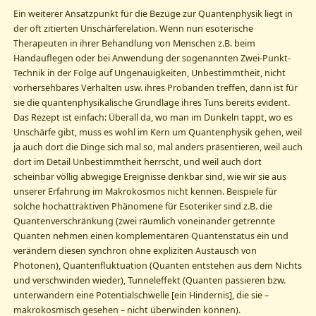
Ein weiterer Ansatzpunkt für die Bezüge zur Quantenphysik liegt in
der oft zitierten Unschärferelation. Wenn nun esoterische
Therapeuten in ihrer Behandlung von Menschen z.B. beim
Handauflegen oder bei Anwendung der sogenannten Zwei-Punkt-
Technik in der Folge auf Ungenauigkeiten, Unbestimmtheit, nicht
vorhersehbares Verhalten usw. ihres Probanden treffen, dann ist für
sie die quantenphysikalische Grundlage ihres Tuns bereits evident.
Das Rezept ist einfach: Überall da, wo man im Dunkeln tappt, wo es
Unschärfe gibt, muss es wohl im Kern um Quantenphysik gehen, weil
ja auch dort die Dinge sich mal so, mal anders präsentieren, weil auch
dort im Detail Unbestimmtheit herrscht, und weil auch dort
scheinbar völlig abwegige Ereignisse denkbar sind, wie wir sie aus
unserer Erfahrung im Makrokosmos nicht kennen. Beispiele für
solche hochattraktiven Phänomene für Esoteriker sind z.B. die
Quantenverschränkung (zwei räumlich voneinander getrennte
Quanten nehmen einen komplementären Quantenstatus ein und
verändern diesen synchron ohne expliziten Austausch von
Photonen), Quantenfluktuation (Quanten entstehen aus dem Nichts
und verschwinden wieder), Tunneleffekt (Quanten passieren bzw.
unterwandern eine Potentialschwelle [ein Hindernis], die sie –
makrokosmisch gesehen – nicht überwinden können).