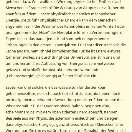
gehören dazu. Wer wollte die Wirkung physikalischer Einflüsse auf
Menschen in Frage stellen? Die Wirkung von Akupressur z. B., beruht
ebenfalls auf dem Einsatz physikalischer, nämlich mechanischer
Energie. Die Zufuhr physikalischer Energie kann dem Menschen
angenehm sein (die „Wärme“ des Kaminofens im kalten Winter) oder
unangenehm (die „Hitze“ der Herdplatte führt zu Verbrennungen). –
Eigentlich ist das banal! Jedes Kind sammelt entsprechende
Erfahrungen in den ersten Lebensjahren. Für Esoteriker stellt sich die
Sache anders, nämlich viel komplexer dar. Für sie ist Energie etwas
Geheimnisvolles, sie durchdringt das Universum, sie ist in uns und
um uns herum. Ihre Auffassung von Energie ist sehr viel weiter
gefasst und schließt die abstrakte uns innewohnende
„Lebensenergie“ gleichrangig auf einer Stufe mit ein.
Esoteriker und solche, die das was sie tun für die denkbar
geheimnisvollste, vielleicht auch fortschrittlichste, aber eben noch
nicht allgemein anerkannte Anwendung neuester Erkenntnisse der
Wissenschaft, z.B. der Quantenphysik halten, beginnen also,
scheinbar arglos, mit dem oben zitierten Energiebegriff, nennen
Beispiele aus der Physik, die jedermann einleuchten und belegen,
dass physikalische Energie ja ganz offensichtlich auf Menschen eine
Wirkung hat. Sie tun es natürlich so, dass die Banalität der Rede nicht