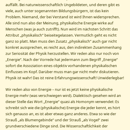
auffällt. Bei naturwissenschaftlich Ungebildeten, und deren gibt es
viele, auch unter sogenannten Bildungsbürgern, ist das kein
Problem. Niemand, der bei Verstand ist wird Ihnen widersprechen.
Alle sind nun also der Meinung, physikalische Energie wirke auf
Menschen (was ja auch zutrifft). Nun wird im nächsten Schritt das
Attribut „physikalisch“ beiseitegelassen. Vermutlich geht es nicht
ganz so platt. Man muss den Zusatz „physikalisch“ auch gar nicht
konkret aussprechen, es reicht aus, den indirekten Zusammenhang
zur Seriosität der Physik herzustellen. Wir reden also nur noch von
„Energie“. Nach der Vorrede hat jedermann zum Begriff „Energie“
sofort die Assoziation eines objektiv vorhandenen physikalischen
Einflusses im Kopf. Darüber muss man gar nicht mehr diskutieren.
Physik ist wahr! Das ist reine Erfahrungswissenschaft! Unwiderlegbar!
Wir reden also von Energie – nur ist es jetzt keine physikalische
Energie mehr (was verschwiegen wird). Dialektisch gesehen wird an
dieser Stelle das Wort „Energie“ quasi als Homonym verwendet: Es
schreibt sich wie die (physikalische) Energie die jeder kennt, es hört
sich genauso an, es ist aber etwas ganz anderes. Etwa so wie der
Strauß „als Blumengebinde“ und der Strauß „als Vogel“ zwei
grundverschiedene Dinge sind. Die Wissenschaftlichkeit der