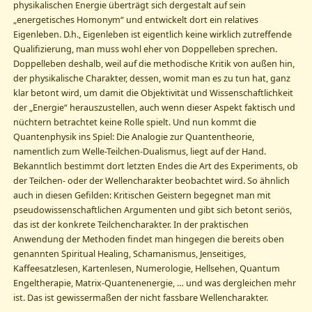
physikalischen Energie überträgt sich dergestalt auf sein
„energetisches Homonym“ und entwickelt dort ein relatives
Eigenleben. D.h., Eigenleben ist eigentlich keine wirklich zutreffende
Qualifizierung, man muss wohl eher von Doppelleben sprechen.
Doppelleben deshalb, weil auf die methodische Kritik von außen hin,
der physikalische Charakter, dessen, womit man es zu tun hat, ganz
klar betont wird, um damit die Objektivität und Wissenschaftlichkeit
der „Energie“ herauszustellen, auch wenn dieser Aspekt faktisch und
nüchtern betrachtet keine Rolle spielt. Und nun kommt die
Quantenphysik ins Spiel: Die Analogie zur Quantentheorie,
namentlich zum Welle-Teilchen-Dualismus, liegt auf der Hand.
Bekanntlich bestimmt dort letzten Endes die Art des Experiments, ob
der Teilchen- oder der Wellencharakter beobachtet wird. So ähnlich
auch in diesen Gefilden: Kritischen Geistern begegnet man mit
pseudowissenschaftlichen Argumenten und gibt sich betont seriös,
das ist der konkrete Teilchencharakter. In der praktischen
Anwendung der Methoden findet man hingegen die bereits oben
genannten Spiritual Healing, Schamanismus, Jenseitiges,
Kaffeesatzlesen, Kartenlesen, Numerologie, Hellsehen, Quantum
Engeltherapie, Matrix-Quantenenergie, … und was dergleichen mehr
ist. Das ist gewissermaßen der nicht fassbare Wellencharakter.