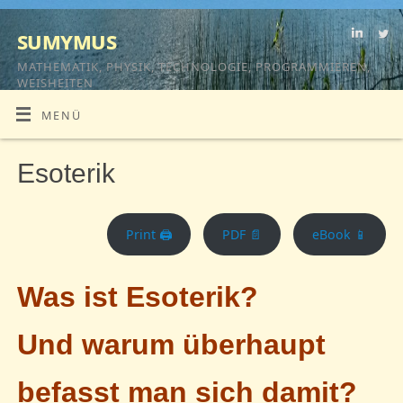
sumymus
MATHEMATIK, PHYSIK, TECHNOLOGIE, PROGRAMMIEREN,
WEISHEITEN
MENÜ
Esoterik
Print 🖨
PDF 📄
eBook 📱
Was ist Esoterik?
Und warum überhaupt
befasst man sich damit?