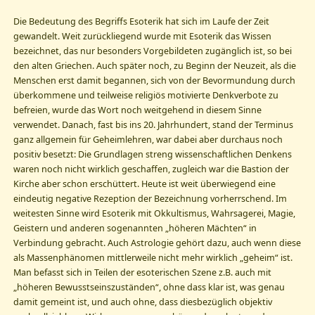
Die Bedeutung des Begriffs Esoterik hat sich im Laufe der Zeit
gewandelt. Weit zurückliegend wurde mit Esoterik das Wissen
bezeichnet, das nur besonders Vorgebildeten zugänglich ist, so bei
den alten Griechen. Auch später noch, zu Beginn der Neuzeit, als die
Menschen erst damit begannen, sich von der Bevormundung durch
überkommene und teilweise religiös motivierte Denkverbote zu
befreien, wurde das Wort noch weitgehend in diesem Sinne
verwendet. Danach, fast bis ins 20. Jahrhundert, stand der Terminus
ganz allgemein für Geheimlehren, war dabei aber durchaus noch
positiv besetzt: Die Grundlagen streng wissenschaftlichen Denkens
waren noch nicht wirklich geschaffen, zugleich war die Bastion der
Kirche aber schon erschüttert. Heute ist weit überwiegend eine
eindeutig negative Rezeption der Bezeichnung vorherrschend. Im
weitesten Sinne wird Esoterik mit Okkultismus, Wahrsagerei, Magie,
Geistern und anderen sogenannten „höheren Mächten“ in
Verbindung gebracht. Auch Astrologie gehört dazu, auch wenn diese
als Massenphänomen mittlerweile nicht mehr wirklich „geheim“ ist.
Man befasst sich in Teilen der esoterischen Szene z.B. auch mit
„höheren Bewusstseinszuständen“, ohne dass klar ist, was genau
damit gemeint ist, und auch ohne, dass diesbezüglich objektiv