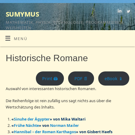
sumymus
MATHEMATIK, PHYSIK, TECHNOLOGIE, PROGRAMMIEREN,
WEISHEITEN
MENÜ
Historische Romane
Print 🖨
PDF 📄
eBook 📱
Auswahl von interessanten historischen Romanen.
Die Reihenfolge ist rein zufällig uns sagt nichts aus über die
Wertschätzung des Inhalts.
«
Sinuhe der Ägypter
» von Mika Waltari
«
Frühe Nächte
»
von
Norman Mailer
«
Hannibal – der Roman Karthagos
»
von Gisbert Haefs