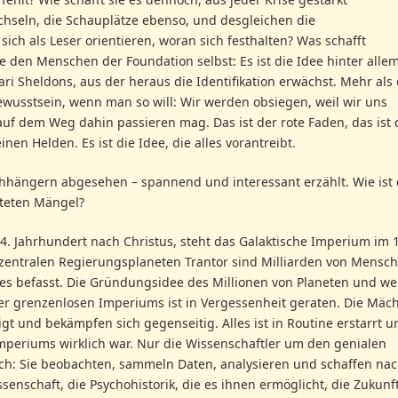
hseln, die Schauplätze ebenso, und desgleichen die
h als Leser orientieren, woran sich festhalten? Was schafft
ie den Menschen der Foundation selbst: Es ist die Idee hinter alle
ri Sheldons, aus der heraus die Identifikation erwächst. Mehr als 
wusstsein, wenn man so will: Wir werden obsiegen, weil wir uns
uf dem Weg dahin passieren mag. Das ist der rote Faden, das ist 
n Helden. Es ist die Idee, die alles vorantreibt.
chhängern abgesehen – spannend und interessant erzählt. Wie ist
steten Mängel?
 Jahrhundert nach Christus, steht das Galaktische Imperium im 1
 zentralen Regierungsplaneten Trantor sind Milliarden von Mensc
hes befasst. Die Gründungsidee des Millionen von Planeten und we
er grenzenlosen Imperiums ist in Vergessenheit geraten. Die Mäc
igt und bekämpfen sich gegenseitig. Alles ist in Routine erstarrt u
periums wirklich war. Nur die Wissenschaftler um den genialen
ch: Sie beobachten, sammeln Daten, analysieren und schaffen na
senschaft, die Psychohistorik, die es ihnen ermöglicht, die Zukunf