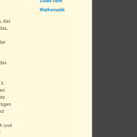
Zitate über
Mathematik
m, das
das,
der
 das
3.
hen
ite
htigen
nd
ch und
t