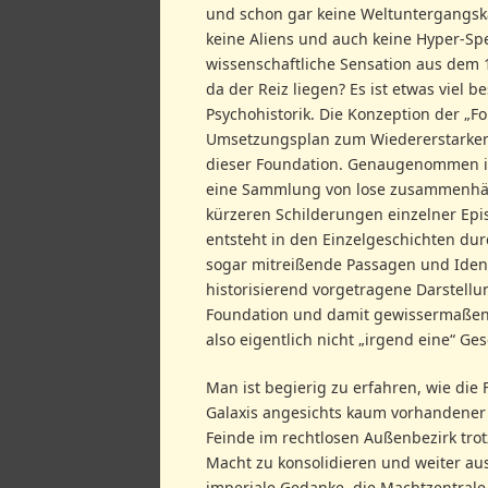
und schon gar keine Weltuntergangska
keine Aliens und auch keine Hyper-Spez
wissenschaftliche Sensation aus dem 1
da der Reiz liegen? Es ist etwas viel 
Psychohistorik. Die Konzeption der „
Umsetzungsplan zum Wiedererstarken
dieser Foundation. Genaugenommen is
eine Sammlung von lose zusammenhä
kürzeren Schilderungen einzelner Epi
entsteht in den Einzelgeschichten d
sogar mitreißende Passagen und Identi
historisierend vorgetragene Darstellu
Foundation und damit gewissermaßen d
also eigentlich nicht „irgend eine“ Ge
Man ist begierig zu erfahren, wie di
Galaxis angesichts kaum vorhandener
Feinde im rechtlosen Außenbezirk trot
Macht zu konsolidieren und weiter au
imperiale Gedanke, die Machtzentrale f