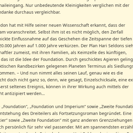
aileingang. Nur unbedeutende Kleinigkeiten verglichen mit der
gedanke durchaus vergleichbar.
ldon hat mit Hilfe seiner neuen Wissenschaft erkannt, dass der
voranschreitet. Selbst ihm ist es nicht möglich, den Zerfall
hickte Einflussnahme auf das Geschehen die Zeitspanne der tiefen
20.000 Jahren auf 1.000 Jahre verkürzen. Der Plan Hari Seldons sieh
tler zumeist, mit ihren Familien, als Keimzelle des künftigen,
 das ist die Idee der Foundation. Durch geschicktes Agieren geling
ktischen Randbezirken gelegenen Planeten Terminus als Siedlun
ommen. – Und nun nimmt alles seinen Lauf, genau wie es die
icht doch nicht ganz so, denn, wie gesagt, Einzelschicksale, eine e
st seltenes Ereignis, können in ihrer Wirkung auch mittels der
ht antizipiert werden…
ile „Foundation“, „Foundation und Imperium“ sowie „Zweite Foundat
 Entstehung des Dreiteilers als Fortsetzungsroman begründet. Eine
ltier“ sowie „Zweite Foundation“ mit ganz anderen Grenzziehungen
ch persönlich für sehr viel passender. Mit am spannendsten erzählt