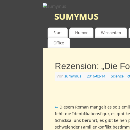
sumymus
MATHEMATIK, PHYSIK, TECHNOLOGIE
Start
Humor
Weisheiten
Office
Rezension: „Die Fo
Von
sumymus
|
2016-02-14
|
Science Fic
⇐
Diesem Roman mangelt es so ziemlic
fehlt die Identifikationsfigur, es gibt
Schicksal uns berührt, es gibt keinen
schwelender Familienkonflikt bestimm