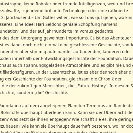
tastrophe, keine Roboter oder fremde Intelligenzen, weit und bre
ialwaffe, irgendeine brillante Technologie oder eine raffinierte
3. Jahrtausend.– Um Gottes willen, wie soll das gut gehen, wo kön
besseres: Eine Idee! Hari Seldons geniale Schöpfung namens
Foundation“ und der auf Jahrhunderte im Voraus gedachte
 des dem Untergang geweihten Imperiums. Es ist das Abenteuer
t es dabei noch nicht einmal eine geschlossene Geschichte, sond
ngenden aber stimmig aufeinander aufbauenden, längeren oder
soden innerhalb der Entwicklungsgeschichte der Foundation. Dabe
urchaus auch spannungsgeladene Atmosphäre und es gibt hie und 
fikationsfiguren. In der Gesamtschau ist es aber dennoch eher di
ng der Geschichte der Foundation, gleichsam die Chronik der
ie der zukünftigen Menschheit, die „Future History“. In diesem 
schichte, sondern „die“ Geschichte.
e Foundation auf dem abgelegenen Planeten Terminus am Rande de
 Rohstoffe überhaupt überleben kann. Kann sie der Übermacht de
zen? Was setzt sie ihnen entgegen? Wie schafft sie es, ihre gering
szubauen? Wie kann sie überhaupt dauerhaft bestehen, wo ihr do
ehlt? Wie schafft sie es dennoch, aus jeder Krise gestärkt