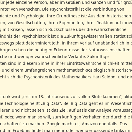
 für jede einzelne Person, aber im Großen und Ganzen und für gro
ate“ von Menschen. Die Psychohistorik ist die Verbindung von
ichte und Psychologie. Ihre Grundthese ist: Aus dem historischen
, von Gesellschaften, ihren Eigenheiten, ihrer Reaktion auf inne
it Krisen, lassen sich Rückschlüsse über die wahrscheinliche
ändnis der Psychohistorik ist die Zukunft gewissermaßen statistisc
neswegs platt determiniert (d.h. in ihrem Verlauf unabänderlich in 
Übrigen schon die heutigen Erkenntnisse der Naturwissenschaften 
iche und weniger wahrscheinliche Verläufe. Zukünftige
n sind in diesem Sinne in ihrer Eintrittswahrscheinlichkeit mitte
e und einem umfangreichen mathematisch-soziologisch-historisc
steht sich die Psychohistorik des Mathematikers Hari Seldon, und die
torik wird „erst im 13. Jahrtausend zur vollen Blüte kommen“, aktu
Die Technologie heißt „Big Data“. Bei Big Data geht es im Wesentlic
en und nicht selten ist das Ziel, auf Basis der Analyse Voraussa
f, oder, wenn man so will, zum künftigen Verhalten der durch die
nschaften“ zu machen. Google macht es, Amazon ebenfalls. Das
 und im Ergebnis findet man mehr oder weniger passende Links im