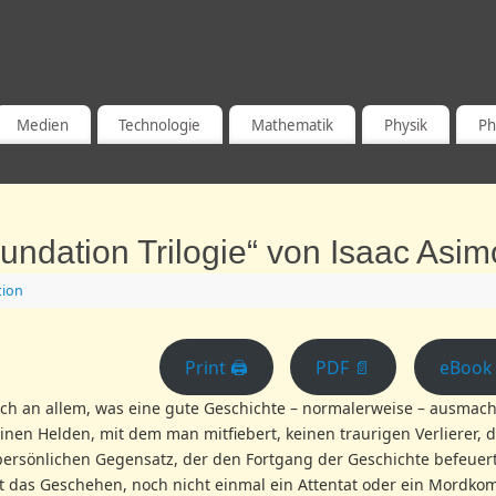
, PROGRAMMIEREN, WEISHEITEN
Medien
Technologie
Mathematik
Physik
Ph
undation Trilogie“ von Isaac Asim
tion
Print 🖨
PDF 📄
eBook 
h an allem, was eine gute Geschichte – normalerweise – ausmach
 keinen Helden, mit dem man mitfiebert, keinen traurigen Verlierer, 
 persönlichen Gegensatz, der den Fortgang der Geschichte befeuert
t das Geschehen, noch nicht einmal ein Attentat oder ein Mordkom