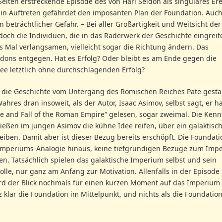
eiten erstreckende Episode des von Hari Seldon als singuläres Ere
ein Auftreten gefährdet den imposanten Plan der Foundation. Auch
n beträchtlicher Gefahr. – Bei aller Großartigkeit und Weitsicht der
doch die Individuen, die in das Räderwerk der Geschichte eingreif
 Mal verlangsamen, vielleicht sogar die Richtung ändern. Das
Seldons entgegen. Hat es Erfolg? Oder bleibt es am Ende gegen die
dee letztlich ohne durchschlagenden Erfolg?
s die Geschichte vom Untergang des Römischen Reiches Pate gest
hres dran insoweit, als der Autor, Isaac Asimov, selbst sagt, er h
ne and Fall of the Roman Empire“ gelesen, sogar zweimal. Die Kenn
ließen im jungen Asimov die kühne Idee reifen, über ein galaktisc
iben. Damit aber ist dieser Bezug bereits erschöpft. Die Foundati
he Imperiums-Analogie hinaus, keine tiefgründigen Bezüge zum Imp
 Tatsächlich spielen das galaktische Imperium selbst und sein
lle, nur ganz am Anfang zur Motivation. Allenfalls in der Episode
ird der Blick nochmals für einen kurzen Moment auf das Imperium
 klar die Foundation im Mittelpunkt, und nichts als die Foundation