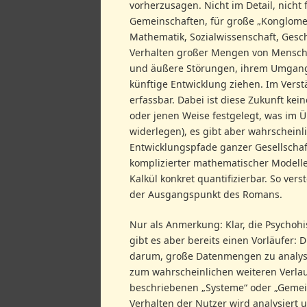
vorherzusagen. Nicht im Detail, nicht
Gemeinschaften, für große „Konglomer
Mathematik, Sozialwissenschaft, Gesch
Verhalten großer Mengen von Menschen
und äußere Störungen, ihrem Umgang m
künftige Entwicklung ziehen. Im Verst
erfassbar. Dabei ist diese Zukunft kei
oder jenen Weise festgelegt, was im 
widerlegen), es gibt aber wahrscheinl
Entwicklungspfade ganzer Gesellschafte
komplizierter mathematischer Modell
Kalkül konkret quantifizierbar. So ver
der Ausgangspunkt des Romans.
Nur als Anmerkung: Klar, die Psychohis
gibt es aber bereits einen Vorläufer: 
darum, große Datenmengen zu analysier
zum wahrscheinlichen weiteren Verlau
beschriebenen „Systeme“ oder „Gemei
Verhalten der Nutzer wird analysiert