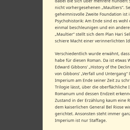
dabei die sich über mehrere hundert S
nicht vorhergesehenen „Maultiers“. S
geheimnisvolle Zweite Foundation ist i
Psychohistorik: Am Ende sind es wohl 
einmal beschleunigen und ein anderes
„Maultier“ stellt sich dem Plan Hari 
schiere Macht einer verinnerlichten I
Verschiedentlich wurde erwähnt, das
habe für diesen Roman. Da ist etwas Wa
Edward Gibbons‘ „History of the Decli
von Gibbons‘ „Verfall und Untergang“ 
Imperium am Ende seiner Zeit zu schre
Trilogie lässt, über die oberflächlic
Romanum und dessen Endzeit erkennen.
Zustand in der Erzählung kaum eine Ro
dem kaiserlichen General Bel Riose w
gerichtet. Ansonsten steht immer ganz
Imperium ist nur Staffage.