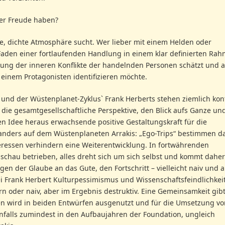
ger Freude haben?
dichte Atmosphäre sucht. Wer lieber mit einem Helden oder
 Faden einer fortlaufenden Handlung in einem klar definierten Ra
rung der inneren Konflikte der handelnden Personen schätzt und a
einem Protagonisten identifizieren möchte.
s und der Wüstenplanet-Zyklus` Frank Herberts stehen ziemlich kon
 die gesamtgesellschaftliche Perspektive, den Blick aufs Ganze un
n Idee heraus erwachsende positive Gestaltungskraft für die
 anders auf dem Wüstenplaneten Arrakis: „Ego-Trips“ bestimmen d
teressen verhindern eine Weiterentwicklung. In fortwährenden
lschau betrieben, alles dreht sich um sich selbst und kommt daher
gen der Glaube an das Gute, den Fortschritt – vielleicht naiv und a
Bei Frank Herbert Kulturpessimismus und Wissenschaftsfeindlichkeit
fern oder naiv, aber im Ergebnis destruktiv. Eine Gemeinsamkeit gibt
en wird in beiden Entwürfen ausgenutzt und für die Umsetzung vo
nfalls zumindest in den Aufbaujahren der Foundation, ungleich