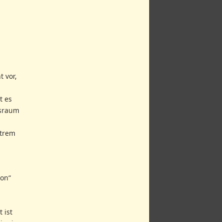
t vor,
t es
gsraum
xtrem
ion“
 ist