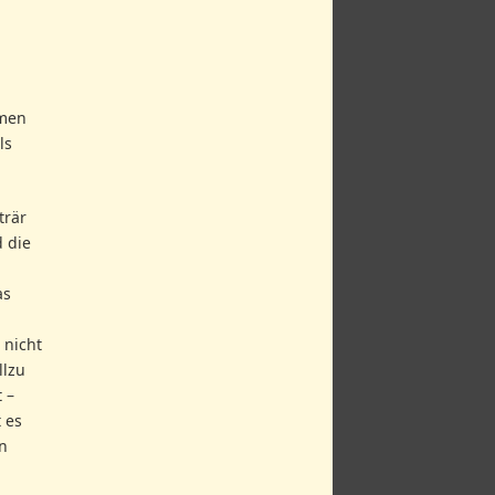
hmen
ls
trär
d die
as
 nicht
llzu
 –
 es
n