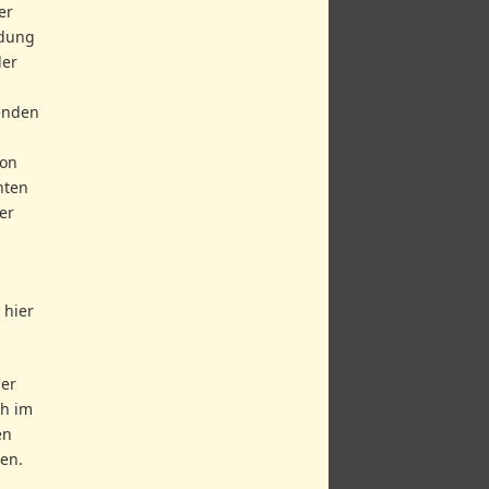
er
ndung
der
enden
von
hten
er
 hier
der
ch im
en
ben.