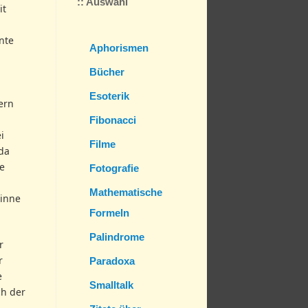
:: Auswahl
it
nte
Aphorismen
Bücher
Esoterik
ern
Fibonacci
i
Filme
da
e
Fotografie
Mathematische
Sinne
Formeln
Palindrome
r
r
Paradoxa
e
Smalltalk
ch der