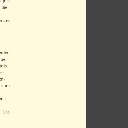
ignis
 die
en, es
anden
abe
tnis
hes
on-
erium
 mit
. Das