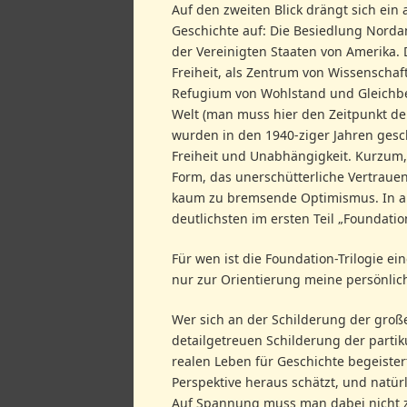
Auf den zweiten Blick drängt sich ei
Geschichte auf: Die Besiedlung Nord
der Vereinigten Staaten von Amerika. 
Freiheit, als Zentrum von Wissenschaft
Refugium von Wohlstand und Gleichbe
Welt (man muss hier den Zeitpunkt de
wurden in den 1940-ziger Jahren gesch
Freiheit und Unabhängigkeit. Kurzum,
Form, das unerschütterliche Vertrauen
kaum zu bremsende Optimismus. In all
deutlichsten im ersten Teil „Foundatio
Für wen ist die Foundation-Trilogie ei
nur zur Orientierung meine persönlic
Wer sich an der Schilderung der gro
detailgetreuen Schilderung der partiku
realen Leben für Geschichte begeiste
Perspektive heraus schätzt, und natürl
Auf Spannung muss man dabei nicht z