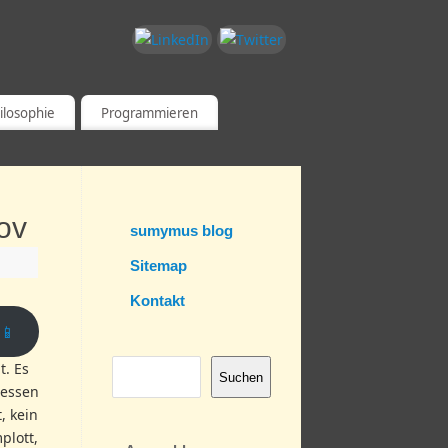
ilosophie
Programmieren
ov
sumymus blog
Sitemap
Kontakt
📱
t. Es
Suchen
dessen
, kein
plott,