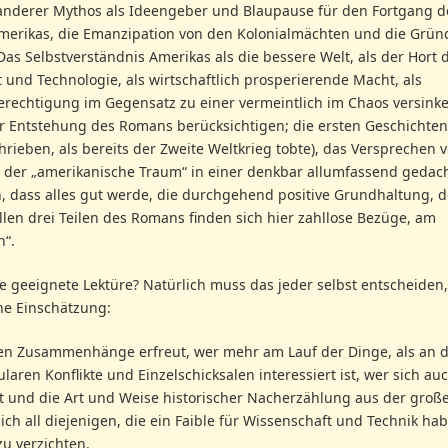
n anderer Mythos als Ideengeber und Blaupause für den Fortgang d
amerikas, die Emanzipation von den Kolonialmächten und die Grü
Das Selbstverständnis Amerikas als die bessere Welt, als der Hort 
 und Technologie, als wirtschaftlich prosperierende Macht, als
rechtigung im Gegensatz zu einer vermeintlich im Chaos versink
r Entstehung des Romans berücksichtigen; die ersten Geschichten
rieben, als bereits der Zweite Weltkrieg tobte), das Versprechen 
 der „amerikanische Traum“ in einer denkbar allumfassend gedac
, dass alles gut werde, die durchgehend positive Grundhaltung, d
en drei Teilen des Romans finden sich hier zahllose Bezüge, am
n“.
ne geeignete Lektüre? Natürlich muss das jeder selbst entscheiden,
he Einschätzung:
ßen Zusammenhänge erfreut, wer mehr am Lauf der Dinge, als an 
laren Konflikte und Einzelschicksalen interessiert ist, wer sich au
rt und die Art und Weise historischer Nacherzählung aus der groß
ich all diejenigen, die ein Faible für Wissenschaft und Technik ha
u verzichten.