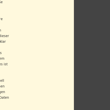
ße
re
h
dieser
klar
ls
hem
s ist
ell
hen
gen
 Daten